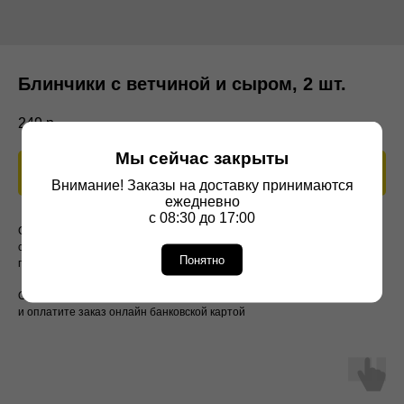
Блинчики с ветчиной и сыром, 2 шт.
249
р.
Мы сейчас закрыты
В корзину
Внимание! Заказы на доставку принимаются
ежедневно
с 08:30 до 17:00
Сочетание нежности тонких, ажурных блинчиков и насыщенного вкуса
сытной начинки создает идеальное блюдо для завтрака или вкусного
Понятно
перекуса.
Оформить доставку легко: добавьте товар в корзину
и оплатите заказ онлайн банковской картой