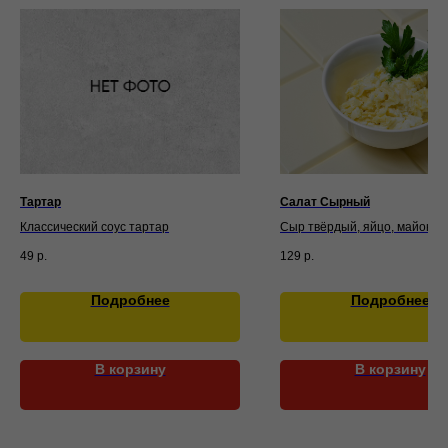
Тартар
Салат Сырный
Классический соус тартар
Сыр твёрдый, яйцо, майонез,
зелень
49
р.
129
р.
Подробнее
Подробнее
В корзину
В корзину