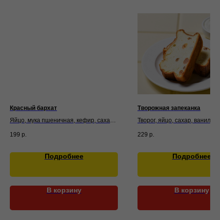
Красный бархат
Творожная запеканка
Яйцо, мука пшеничная, кефир, сахар,
Творог, яйцо, сахар, ванилин,
сливочное масло, сливки, клубника,
крупа манная, соль. Подаетс
199
р.
229
р.
сыр творожный, гель кондитерский
сметаной
цветной, какао порошок,
разрыхлитель, сода, уксус яблочный
Подробнее
Подробнее
В корзину
В корзину