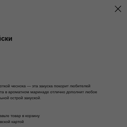
йски
ноткой чеснока — эта закуска покорит любителей
уста в ароматном маринаде отлично дополнит любое
ьной острой закуской.
вьте товар в корзину
вской картой