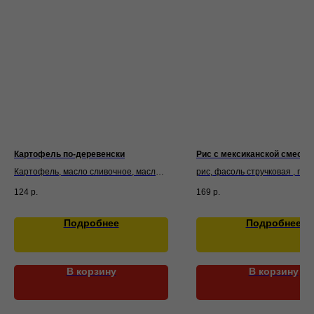
Картофель по-деревенски
Рис с мексиканской смесью
Картофель, масло сливочное, масло
рис, фасоль стручковая , гор
подсолнечное, соль, паприка, тимьян,
зеленый, лук репчатый , морк
124
р.
169
р.
чеснок
кукуруза , перец болгарский,
подсолнечное
Подробнее
Подробнее
В корзину
В корзину